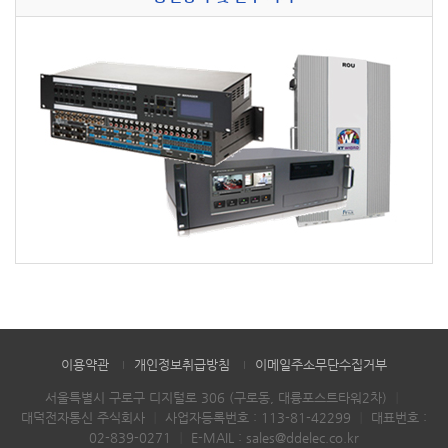
이용약관
개인정보취급방침
이메일주소무단수집거부
서울특별시 구로구 디지털로 306 (구로동, 대륭포스트타워2차)
｜
대덕전자통신 주식회사
｜
사업자등록번호 : 113-81-42299
｜
대표번호 :
02-839-0271
｜
E-MAIL :
sales@ddelec.co.kr