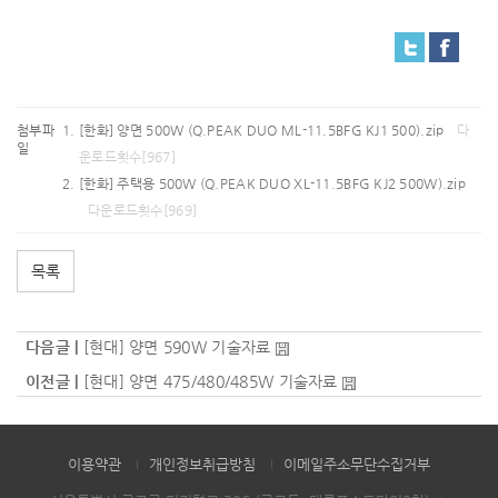
첨부파
[한화] 양면 500W (Q.PEAK DUO ML-11.5BFG KJ1 500).zip
다
일
운로드횟수[967]
[한화] 주택용 500W (Q.PEAK DUO XL-11.5BFG KJ2 500W).zip
다운로드횟수[969]
목록
다음글 |
[현대] 양면 590W 기술자료
이전글 |
[현대] 양면 475/480/485W 기술자료
이용약관
개인정보취급방침
이메일주소무단수집거부