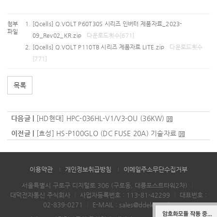
첨부
[Qcells] Q.VOLT P60T30S 시리즈 인버터 제품자료_2023-
파일
09_Rev02_KR.zip
다운로드횟수[671]
[Qcells] Q.VOLT P110TB 시리즈 제품자료 LITE.zip
다운로드횟수
[771]
목록
다음글 |
[HD현대] HPC-036HL-V1/V3-OU (36KW)
이전글 |
[효성] HS-P100GLO (DC FUSE 20A) 기술자료
이용약관
개인정보취급방침
이메일주소무단수집거부
서울특별시 구로구 디지털로 306 (구로동, 대륭포스트타워2차)
｜
대덕전자통신 주식회사
｜
사업자등록번호 : 113-81-42299
｜
대표번호 :
02-839-0271
｜
E-MAIL :
sales@ddelec.co.kr